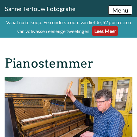
Sanne Terlouw Fotografie
Menu
Vanaf nu te koop: Een onderstroom van liefde, 52 portretten
van volwassen eeneiige tweelingen
Lees Meer
Pianostemmer