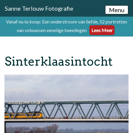
Sanne Terlouw Fotografie
Menu
Vanaf nu te koop: Een onderstroom van liefde, 52 portretten
van volwassen eeneiige tweelingen
Lees Meer
Sinterklaasintocht