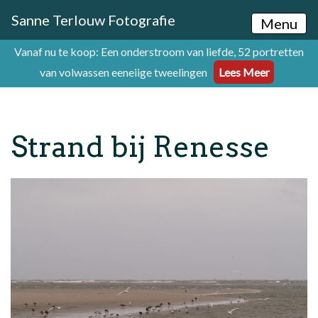
Sanne Terlouw Fotografie
Menu
Vanaf nu te koop: Een onderstroom van liefde, 52 portretten
van volwassen eeneiige tweelingen
Lees Meer
Strand bij Renesse