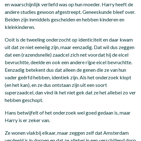
en waarschijnlijk verliefd was op hun moeder. Harry heeft de
andere studies gewoon afgestreept. Geneeskunde bleef over.
Beiden zijn inmiddels gescheiden en hebben kinderen en
kleinkinderen.
Ooit is de tweeling onderzocht op identiciteit en daar kwam
uit dat ze niet eeneiig zijn, maar eenzadig. Dat wil dus zeggen
dat een (razendsnelle) zaadcel zich net voordat hij de eicel
bevruchtte, deelde en ook een andere rijpe eicel bevruchtte.
Eenzadig betekent dus dat alleen de genen die ze van hun
vader geërfd hebben, identiek zijn. Als het onderzoek klopt
(en het kan), en ze dus ontstaan zijn uit een soort
superzaadcel, dan vind ik het niet gek dat ze het allebei zo ver
hebben geschopt.
Hans betwijfelt of het onderzoek wel goed gedaan is, maar
Harry is er zeker van.
Ze wonen vlakbij elkaar, maar zeggen zelf dat Amsterdam
verdeeld is in dorpen en dat ze allebei in een verschillend dorp