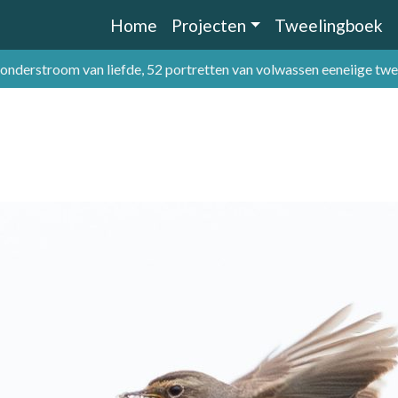
Home
Projecten
Tweelingboek
 onderstroom van liefde, 52 portretten van volwassen eeneiige tw