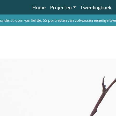
Home
Projecten
Tweelingboek
 onderstroom van liefde, 52 portretten van volwassen eeneiige tw