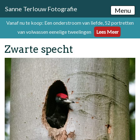
Sanne Terlouw Fotografie
Menu
Vanaf nu te koop: Een onderstroom van liefde, 52 portretten
van volwassen eeneiige tweelingen
Lees Meer
Zwarte specht